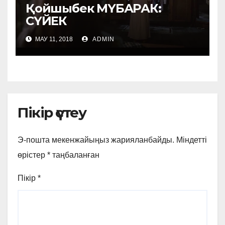
Қойшыбек МҮБАРАК:
СҮЙЕК
МАУ 11, 2018
ADMIN
Пікір үстеу
Э-пошта мекенжайыңыз жарияланбайды.
Міндетті
өрістер
*
таңбаланған
Пікір
*