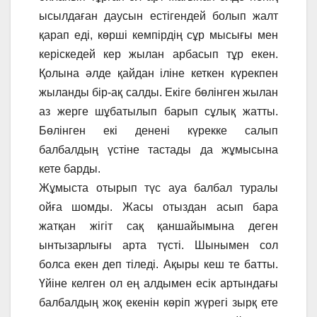
ысылдаған даусын естігендей болып жалт
қарап еді, көрші кемпірдің сұр мысығы мен
керіскедей кер жылан арбасып тұр екен.
Қолына әлде қайдан іліне кеткен күрекпен
жыланды бір-ақ салды. Екіге бөлінген жылан
аз жерге шұбатылып барып сұлық жатты.
Бөлінген екі денені күрекке салып
балбалдың үстіне тастады да жұмысына
кете барды.
Жұмыста отырып түс ауа балбал туралы
ойға шомды. Жасы отыздан асып бара
жатқан жігіт сақ қаншайымына деген
ынтызарлығы арта түсті. Шынымен сол
болса екен деп тіледі. Ақыры кеш те батты.
Үйіне келген ол ең алдымен есік артындағы
балбалдың жоқ екенін көріп жүрегі зырқ ете