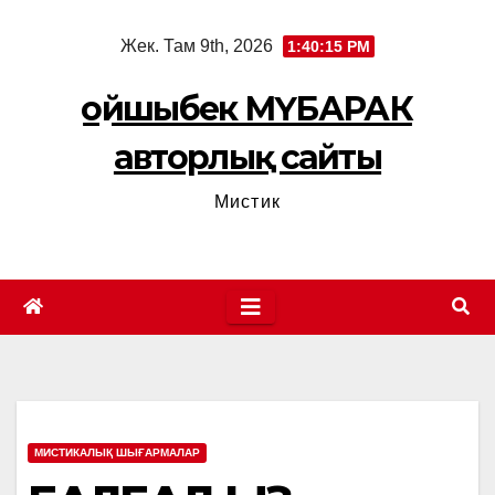
Skip
Жек. Там 9th, 2026
1:40:16 PM
to
content
Қойшыбек МҮБАРАК
авторлық сайты
Мистик
МИСТИКАЛЫҚ ШЫҒАРМАЛАР