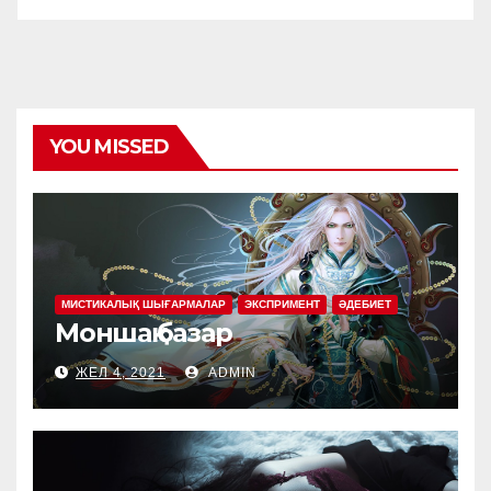
YOU MISSED
МИСТИКАЛЫҚ ШЫҒАРМАЛАР
ЭКСПРИМЕНТ
ӘДЕБИЕТ
Моншақ базар
ЖЕЛ 4, 2021
ADMIN