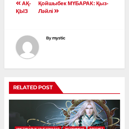
Жазба
АҚ-
Қойшыбек МҮБАРАК: Қыз-
ҚЫЗ
Ләйлі
навигациясы
By
mystic
RELATED POST
МИСТИКАЛЫҚ ШЫҒАРМАЛАР
ЭКСПРИМЕНТ
ӘДЕБИЕТ