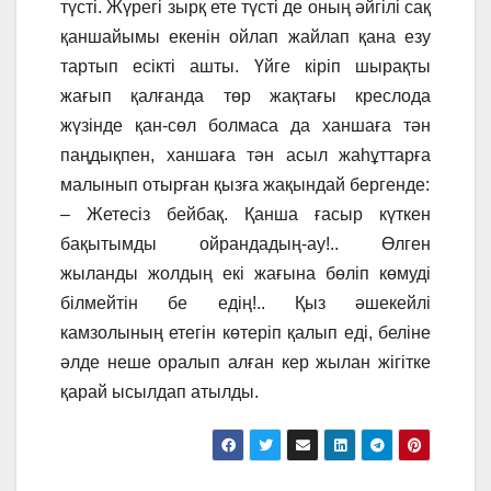
түсті. Жүрегі зырқ ете түсті де оның әйгілі сақ
қаншайымы екенін ойлап жайлап қана езу
тартып есікті ашты. Үйге кіріп шырақты
жағып қалғанда төр жақтағы креслода
жүзінде қан-сөл болмаса да ханшаға тән
паңдықпен, ханшаға тән асыл жаһұттарға
малынып отырған қызға жақындай бергенде:
– Жетесіз бейбақ. Қанша ғасыр күткен
бақытымды ойрандадың-ау!.. Өлген
жыланды жолдың екі жағына бөліп көмуді
білмейтін бе едің!.. Қыз әшекейлі
камзолының етегін көтеріп қалып еді, беліне
әлде неше оралып алған кер жылан жігітке
қарай ысылдап атылды.