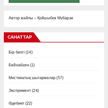
Автор жайлы – Қойшыбек Мүбарак
САНАТТАР
Бір белгі
(14)
Бейнабаян
(1)
Мистикалық шығармалар
(57)
Экспримент
(24)
Әдебиет
(22)