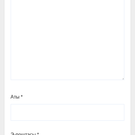
Аты
*
Э-поштасы
*