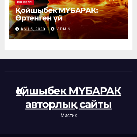
БІР БЕЛГІ
Қойшыбек МҮБАРАК:
Өртенген үй
ҚАҢ 5, 2020
ADMIN
Қойшыбек МҮБАРАК
авторлық сайты
Мистик