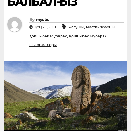
БАЛБАЛ-ҚЫЗ
By
mystic
,
,
жазушы
мистик жзаушы
ҚАҢ 29, 2011
,
Қойшыбек Мүбарак
Қойшыбек Мүбарак
шығармалары