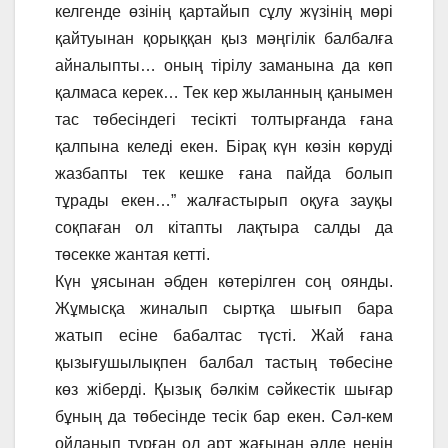
келгенде өзінің қартайып сұлу жүзінің мөрі
қайтуынан қорыққан қыз мәңгілік балбалға
айналыпты… оның тірілу заманына да көп
қалмаса керек… Тек кер жыланның қанымен
тас төбесіндегі тесікті толтырғанда ғана
қалпына келеді екен. Бірақ күн көзін көруді
жазбапты тек кешке ғана пайда болып
тұрады екен…” жалғастырып оқуға зауқы
соқпаған ол кітапты лақтыра салды да
төсекке жантая кетті.
Күн ұясынан әбден көтерілген соң оянды.
Жұмысқа жиналып сыртқа шығып бара
жатып есіне бабалтас түсті. Жай ғана
қызығушылықпен балбал тастың төбесіне
көз жіберді. Қызық бәлкім сәйкестік шығар
бұның да төбесінде тесік бар екен. Сәл-кем
ойланып тұрған ол арт жағынан әлде ненің