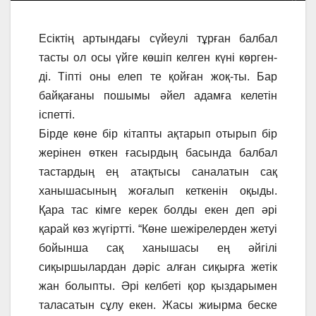
Есіктің артындағы сүйеулі тұрған балбал
тасты ол осы үйге көшіп келген күні көрген-
ді. Тіпті оны елеп те қойған жоқ-ты. Бар
байқағаны пошымы әйел адамға келетін
іспетті.
Бірде көне бір кітапты ақтарып отырып бір
жерінен өткен ғасырдың басында балбал
тастардың ең атақтысы саналатын сақ
ханышасының жоғалып кеткенін оқыды.
Қара тас кімге керек болды екен деп әрі
қарай көз жүгіртті. “Көне шежірелерден жетуі
бойынша сақ ханышасы ең әйгілі
сиқыршылардан дәріс алған сиқырға жетік
жан болыпты. Әрі келбеті қор қыздарымен
таласатын сұлу екен. Жасы жиырма беске